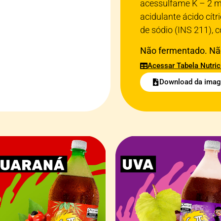
acessulfame K – 2 m
acidulante ácido cít
de sódio (INS 211), 
Não fermentado. Não
Acessar Tabela Nutric
Download da ima