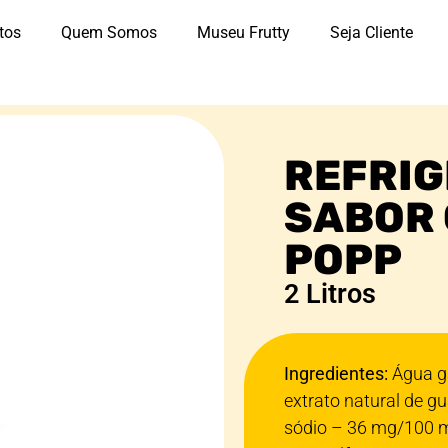
tos
Quem Somos
Museu Frutty
Seja Cliente
REFRI
SABOR
POPP
2 Litros
Ingredientes:
Água ga
extrato natural de g
sódio – 36 mg/100 m