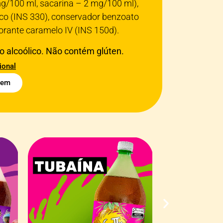
g/100 ml, sacarina – 2 mg/100 ml),
rico (INS 330), conservador benzoato
corante caramelo IV (INS 150d).
 alcoólico. Não contém glúten.
ional
gem